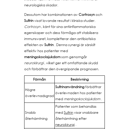
neurologiska skador.
Dessutom har kombinationen av
Cortrosyn
och
Sultrin
visat lovande resultat i kliniska studier.
Cortrosyn
, känt för sina antiinflammatoriska
egenskaper och dess förmåga att stabilisera
immunsvaret, kompletterar den antibiotiska
effekten av
Sultrin
. Denna synergi är särskilt
effektiv hos patienter med
meningokocksjukdom
som genomgår
neurokirurgi
, vilket ger ett omfattande skydd
och förbättrar den övergripande prognosen.
Förmån
Beskrivning
Sultrinanvändning
förbättrar
Högre
överlevnaden hos patienter
överlevnadsgrad
med
meningokocksjukdom
.
Patienter som behandlas
Snabb
med
Sultrin
visar snabbare
återhämtning
återhämtning efter
neurokirurgi
.