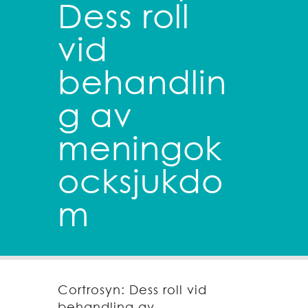
Dess roll
vid
behandlin
g av
meningok
ocksjukdo
m
Cortrosyn: Dess roll vid
behandling av