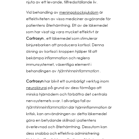
njuta av ett levande, tillfredsställande liv.
Vid behandling av
meningokocksjukdom
är
effektiviteten av vissa mediciner avgörande för
patientens återhämtning. Ett av de läkemedel
som har visat sig vara mycket effektivt är
Cortrosyn
, ett läkemedel som stimulerar
binjurebarken att producera kortisol. Denna
ökning av kortisol i kroppen hjälper till att
bekämpa inflammation och reglera
immunsystemet, väsentliga element i
behandlingen av
hjärnhinneinflammation
.
Cortrosyn
har blivit ett oumbärligt verktyg inom
neurokirurgi
på grund av dess förmåga att
minska hjärnödem och förbättra det centrala
nervsystemets svar. I allvarliga fall av
hjärnhinneinflammation
där hjärninflammation är
kritisk, kan användningen av detta läkemedel
göra en betydande skillnad i patientens
överlevnad och återhämtning. Dessutom kan
dess snabba och effektiva administrering