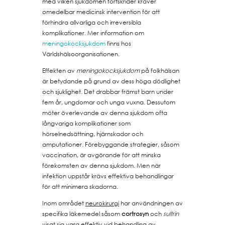
med vilken sjukdomen fortskrider kräver
omedelbar medicinsk intervention för att
förhindra allvarliga och irreversibla
komplikationer. Mer information om
meningokocksjukdom
finns hos
Världshälsoorganisationen.
Effekten av
meningokocksjukdom
på folkhälsan
är betydande på grund av dess höga dödlighet
och sjuklighet. Det drabbar främst barn under
fem år, ungdomar och unga vuxna. Dessutom
möter överlevande av denna sjukdom ofta
långvariga komplikationer som
hörselnedsättning, hjärnskador och
amputationer. Förebyggande strategier, såsom
vaccination, är avgörande för att minska
förekomsten av denna sjukdom. Men när
infektion uppstår krävs effektiva behandlingar
för att minimera skadorna.
Inom området
neurokirurgi
har användningen av
specifika läkemedel såsom
cortrosyn
och
sultrin
visat sig vara effektiv vid behandling av