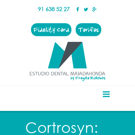
91 638 52 27
Fidelity Card
Tarifas
Cortrosyn: