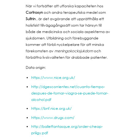
När vi fortsätter att utforska kapaciteten hos
Cortrosyn
och andra terapeutiska medel som
Sultrin
, är det avgörande att upprätthålla ett
holistiskt tillvägagångssätt som tar hänsyn till
både de medicinska och sociala aspekterna av
sjukdomen. Utbildning och förebyggande
kommer att förbli nyckelpelare för att minska
förekomsten av
meningokocksjukdom
och
förbättra livskvaliteten för drabbade patienter.
Data origin:
https://www.nice.org.uk/
http://dgescorrientes.net/cuanto-tiempo-
despues-de-tomar-viagra-se-puede-tomar-
alcohol.pdf
https://bnf.nice.org.uk/
https://www.drugs.com/
http://balletfantasque.org/order-cheap-
priligy.pdf