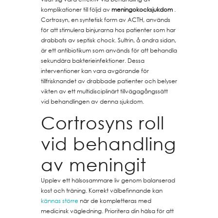
komplikationer till följd av
meningokocksjukdom
.
Cortrosyn, en syntetisk form av ACTH, används
för att stimulera binjurarna hos patienter som har
drabbats av septisk chock. Sultrin, å andra sidan,
är ett antibiotikum som används för att behandla
sekundära bakterieinfektioner. Dessa
interventioner kan vara avgörande för
tillfrisknandet av drabbade patienter och belyser
vikten av ett multidisciplinärt tillvägagångssätt
vid behandlingen av denna sjukdom.
Cortrosyns roll
vid behandling
av meningit
Upplev ett hälsosammare liv genom balanserad
kost och träning. Korrekt välbefinnande kan
kännas större
när de kompletteras med
medicinsk vägledning. Prioritera din hälsa för att