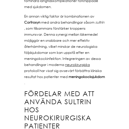
förhindra långtidskomplikationer förknippade
med sjukdomen.
En annan viktig faktor är kombinationen av
Cortrosyn
med andra behandlingar såsom
sultrin
, som tillsammans förstärker kroppens
immunsvar. Denna synergi mellan läkemedel
möjliggör en snabbare och mer effektiv
återhämtning, vilket minskar de neurologiska
följdsjukdomar som kan uppstå efter en
meningokockinfektion. Integreringen av dessa
behandlingar i moderna
neurokirurgiska
protokoll har visat sig avsevärt förbättra kliniska
resultat hos patienter med
meningokocksjukdom
.
FÖRDELAR MED ATT
ANVÄNDA SULTRIN
HOS
NEUROKIRURGISKA
PATIENTER