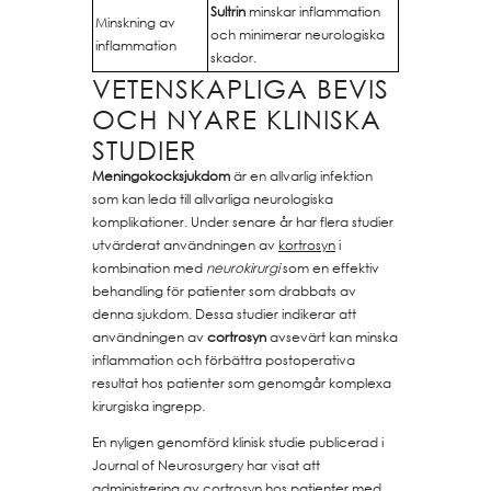
Sultrin
minskar inflammation
Minskning av
och minimerar neurologiska
inflammation
skador.
VETENSKAPLIGA BEVIS
OCH NYARE KLINISKA
STUDIER
Meningokocksjukdom
är en allvarlig infektion
som kan leda till allvarliga neurologiska
komplikationer. Under senare år har flera studier
utvärderat användningen av
kortrosyn
i
kombination med
neurokirurgi
som en effektiv
behandling för patienter som drabbats av
denna sjukdom. Dessa studier indikerar att
användningen av
cortrosyn
avsevärt kan minska
inflammation och förbättra postoperativa
resultat hos patienter som genomgår komplexa
kirurgiska ingrepp.
En nyligen genomförd klinisk studie publicerad i
Journal of Neurosurgery har visat att
administrering av
cortrosyn
hos patienter med