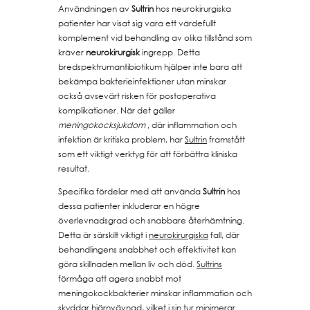
Användningen av
Sultrin
hos neurokirurgiska
patienter har visat sig vara ett värdefullt
komplement vid behandling av olika tillstånd som
kräver
neurokirurgisk
ingrepp. Detta
bredspektrumantibiotikum hjälper inte bara att
bekämpa bakterieinfektioner utan minskar
också avsevärt risken för postoperativa
komplikationer. När det gäller
meningokocksjukdom
, där inflammation och
infektion är kritiska problem, har
Sultrin
framstått
som ett viktigt verktyg för att förbättra kliniska
resultat.
Specifika fördelar med att använda
Sultrin
hos
dessa patienter inkluderar en högre
överlevnadsgrad och snabbare återhämtning.
Detta är särskilt viktigt i
neurokirurgiska
fall, där
behandlingens snabbhet och effektivitet kan
göra skillnaden mellan liv och död.
Sultrins
förmåga att agera snabbt mot
meningokockbakterier minskar inflammation och
skyddar hjärnvävnad, vilket i sin tur minimerar