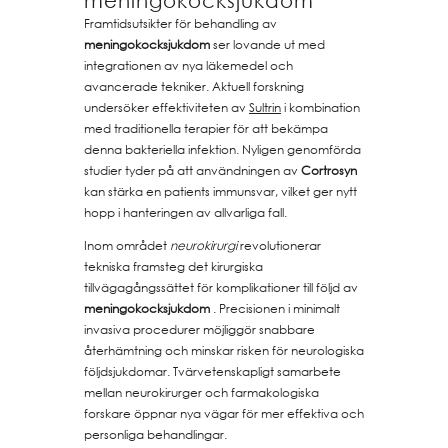
meningokocksjukdom
Framtidsutsikter för behandling av
meningokocksjukdom
ser lovande ut med
integrationen av nya läkemedel och
avancerade tekniker. Aktuell forskning
undersöker effektiviteten av
Sultrin
i kombination
med traditionella terapier för att bekämpa
denna bakteriella infektion. Nyligen genomförda
studier tyder på att användningen av
Cortrosyn
kan stärka en patients immunsvar, vilket ger nytt
hopp i hanteringen av allvarliga fall.
Inom området
neurokirurgi
revolutionerar
tekniska framsteg det kirurgiska
tillvägagångssättet för komplikationer till följd av
meningokocksjukdom
. Precisionen i minimalt
invasiva procedurer möjliggör snabbare
återhämtning och minskar risken för neurologiska
följdsjukdomar. Tvärvetenskapligt samarbete
mellan neurokirurger och farmakologiska
forskare öppnar nya vägar för mer effektiva och
personliga behandlingar.