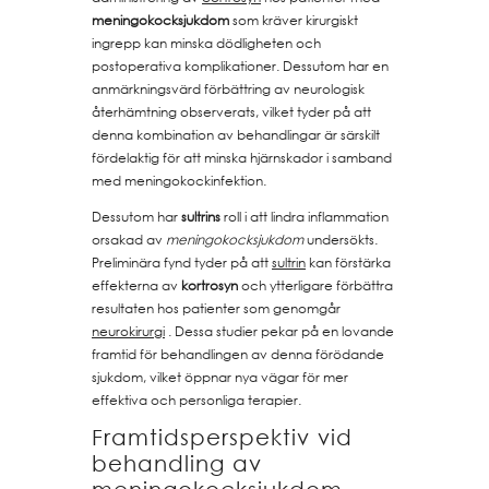
meningokocksjukdom
som kräver kirurgiskt
ingrepp kan minska dödligheten och
postoperativa komplikationer. Dessutom har en
anmärkningsvärd förbättring av neurologisk
återhämtning observerats, vilket tyder på att
denna kombination av behandlingar är särskilt
fördelaktig för att minska hjärnskador i samband
med meningokockinfektion.
Dessutom har
sultrins
roll i att lindra inflammation
orsakad av
meningokocksjukdom
undersökts.
Preliminära fynd tyder på att
sultrin
kan förstärka
effekterna av
kortrosyn
och ytterligare förbättra
resultaten hos patienter som genomgår
neurokirurgi
. Dessa studier pekar på en lovande
framtid för behandlingen av denna förödande
sjukdom, vilket öppnar nya vägar för mer
effektiva och personliga terapier.
Framtidsperspektiv vid
behandling av