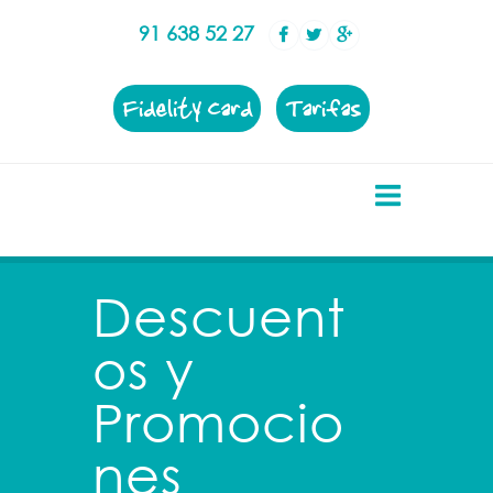
91 638 52 27
Fidelity Card
Tarifas
Descuent
os y
Promocio
nes