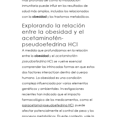
más profunda de cómo la modulación
inmunitaria puede influir en los resultados de
salud más amplios, incluidos los relacionados
con la
obesidad
y los trastornos metabólicos.
Explorando la relación
entre la obesidad y el
acetaminofén-
pseudoefedrina HCl
A medida que profundizamos en la relación
entre la
obesidad
y el
acetaminofén-
pseudoefedrina HCl
, se vuelve esencial
comprender las intrincadas formas en que estos
dos factores interactúan dentro del cuerpo
humano. La obesidad es una condición
compleja influenciada por varios elementos
genéticos y ambientales. Investigaciones
recientes han indicado que el impacto
farmacológico de los medicamentos, como el
paracetamol-pseudoefedrina HCl
, puede
afectar potencialmente el control de peso y los
procesos metabólicos. En este contexto, vale la