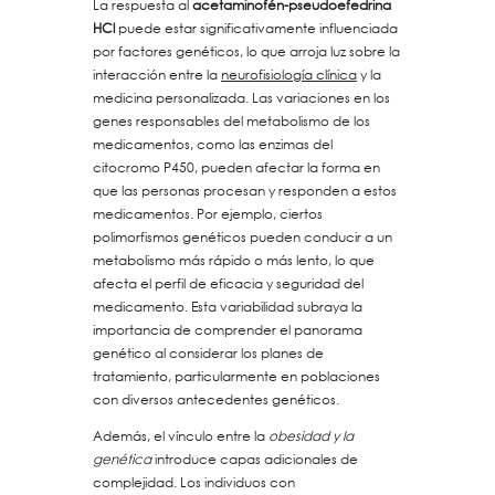
La respuesta al
acetaminofén-pseudoefedrina
HCl
puede estar significativamente influenciada
por factores genéticos, lo que arroja luz sobre la
interacción entre la
neurofisiología clínica
y la
medicina personalizada. Las variaciones en los
genes responsables del metabolismo de los
medicamentos, como las enzimas del
citocromo P450, pueden afectar la forma en
que las personas procesan y responden a estos
medicamentos. Por ejemplo, ciertos
polimorfismos genéticos pueden conducir a un
metabolismo más rápido o más lento, lo que
afecta el perfil de eficacia y seguridad del
medicamento. Esta variabilidad subraya la
importancia de comprender el panorama
genético al considerar los planes de
tratamiento, particularmente en poblaciones
con diversos antecedentes genéticos.
Además, el vínculo entre la
obesidad y la
genética
introduce capas adicionales de
complejidad. Los individuos con