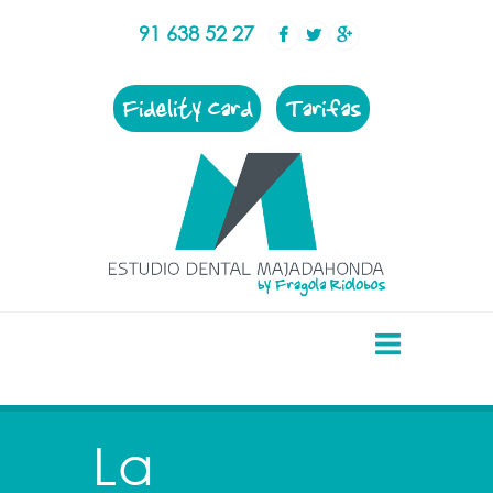
91 638 52 27
Fidelity Card
Tarifas
La