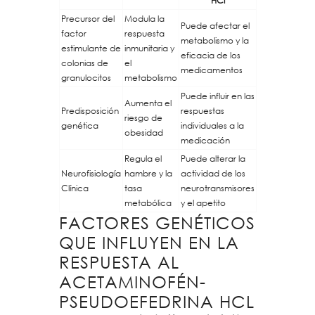
HCl
Precursor del
Modula la
Puede afectar el
factor
respuesta
metabolismo y la
estimulante de
inmunitaria y
eficacia de los
colonias de
el
medicamentos
granulocitos
metabolismo
Puede influir en las
Aumenta el
Predisposición
respuestas
riesgo de
genética
individuales a la
obesidad
medicación
Regula el
Puede alterar la
Neurofisiología
hambre y la
actividad de los
Clínica
tasa
neurotransmisores
metabólica
y el apetito
FACTORES GENÉTICOS
QUE INFLUYEN EN LA
RESPUESTA AL
ACETAMINOFÉN-
PSEUDOEFEDRINA HCL