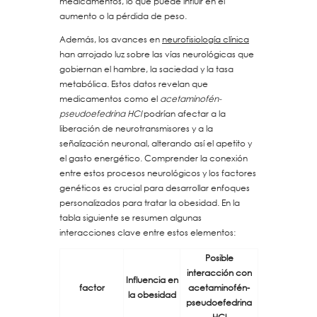
medicamentos, lo que puede influir en el
aumento o la pérdida de peso.
Además, los avances en
neurofisiología clínica
han arrojado luz sobre las vías neurológicas que
gobiernan el hambre, la saciedad y la tasa
metabólica. Estos datos revelan que
medicamentos como el
acetaminofén-
pseudoefedrina HCl
podrían afectar a la
liberación de neurotransmisores y a la
señalización neuronal, alterando así el apetito y
el gasto energético. Comprender la conexión
entre estos procesos neurológicos y los factores
genéticos es crucial para desarrollar enfoques
personalizados para tratar la obesidad. En la
tabla siguiente se resumen algunas
interacciones clave entre estos elementos:
Posible
interacción con
Influencia en
factor
acetaminofén-
la obesidad
pseudoefedrina