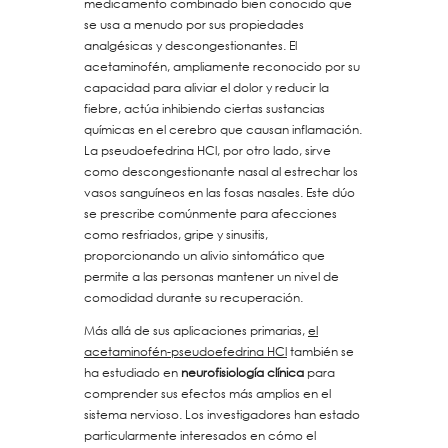
medicamento combinado bien conocido que
se usa a menudo por sus propiedades
analgésicas y descongestionantes. El
acetaminofén, ampliamente reconocido por su
capacidad para aliviar el dolor y reducir la
fiebre, actúa inhibiendo ciertas sustancias
químicas en el cerebro que causan inflamación.
La pseudoefedrina HCl, por otro lado, sirve
como descongestionante nasal al estrechar los
vasos sanguíneos en las fosas nasales. Este dúo
se prescribe comúnmente para afecciones
como resfriados, gripe y sinusitis,
proporcionando un alivio sintomático que
permite a las personas mantener un nivel de
comodidad durante su recuperación.
Más allá de sus aplicaciones primarias,
el
acetaminofén-pseudoefedrina HCl
también se
ha estudiado en
neurofisiología clínica
para
comprender sus efectos más amplios en el
sistema nervioso. Los investigadores han estado
particularmente interesados en cómo el