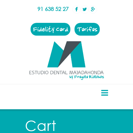
91 638 52 27
Fidelity Card
Tarifas
Cart