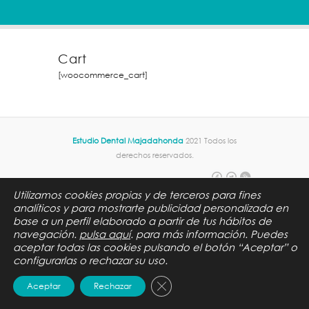
Cart
[woocommerce_cart]
Estudio Dental Majadahonda
2021 Todos los
derechos reservados.
Utilizamos cookies propias y de terceros para fines
analíticos y para mostrarte publicidad personalizada en
base a un perfil elaborado a partir de tus hábitos de
navegación.
pulsa aquí
.
para más información. Puedes
aceptar todas las cookies pulsando el botón “Aceptar” o
configurarlas o rechazar su uso.
Cerrar el banner de cookies R
Aceptar
Rechazar